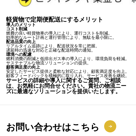
軽貨物で定期便配送にするメリット
導入のメリット
コスト削減
燃費の良い軽貨物車の導入により、運行コストを削減。
効率的なルート計画と運行管理により、無駄を最小限に。
配送品質の向上
リアルタイム追跡により、配送状況を常に把握。
遅延時の迅速な対応と正確な配送時間の通知。
環境への配慮
燃料消費の削減と低排出ガス車の導入により、環境負荷を軽減。
サステナブルな物流ソリューションの提供。
顧客満足度の向上
安定したサービス提供と柔軟な対応により、顧客満足度を向上。
顧客フィードバックを積極的に取り入れ、サービス改善を継続。
サービスの詳細や導入に関するご質問、ご相談
は、お気軽にお問合せください。貴社の物流ニー
ズに最適なソリューションを提供いたします。
お問い合わせはこちら